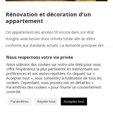
Rénovation et décoration d’un
appartement
Cet appartement des années 50 encore dans son état
d’origine avait besoin d’une refonte totale afin de d’être
conforme aux standards actuels. La demande principale des
clients fut de le transformer en intégrant une rénovation
Nous respectons votre vie privée
thermique et acoustique des planchers et murs périphériques.
Nous utilisons des cookies sur notre site Web pour vous
La première étape...
offrir l’expérience la plus pertinente en mémorisant vos
préférences et vos visites répétées. En cliquant sur «
Accepter tout », vous consentez à l’utilisation de tous les
1 septembre 2018
CodesInter
in
0
0
cookies. Cependant, vous pouvez voir en détail les «
Paramètres des cookies » pour fournir un consentement
READ MORE
contrôlé.
Paramètres
Rejeter tout
Accepter tout