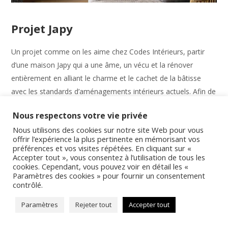
Projet Japy
Un projet comme on les aime chez Codes Intérieurs, partir
d’une maison Japy qui a une âme, un vécu et la rénover
entièrement en alliant le charme et le cachet de la bâtisse
avec les standards d’aménagements intérieurs actuels. Afin de
renforcer le passage au 21ème...
Nous respectons votre vie privée
Nous utilisons des cookies sur notre site Web pour vous
8 octobre 2023
CodesInter
in
0
0
offrir l’expérience la plus pertinente en mémorisant vos
préférences et vos visites répétées. En cliquant sur «
READ MORE
Accepter tout », vous consentez à l’utilisation de tous les
cookies. Cependant, vous pouvez voir en détail les «
Paramètres des cookies » pour fournir un consentement
contrôlé.
Paramètres
Rejeter tout
Accepter tout