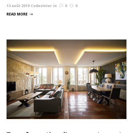
13 août 2019
CodesInter
in
0
0
READ MORE