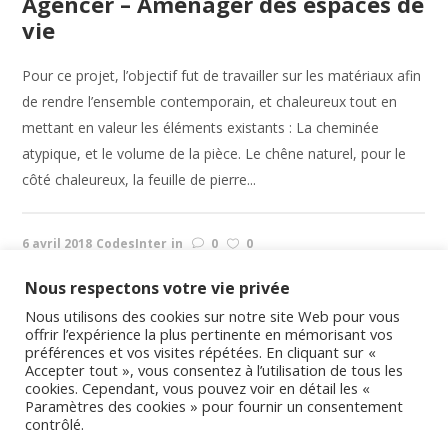
Agencer – Aménager des espaces de
vie
Pour ce projet, l’objectif fut de travailler sur les matériaux afin
de rendre l’ensemble contemporain, et chaleureux tout en
mettant en valeur les éléments existants : La cheminée
atypique, et le volume de la pièce. Le chêne naturel, pour le
côté chaleureux, la feuille de pierre...
6 avril 2018
CodesInter
in
0
0
READ MORE
Nous respectons votre vie privée
Nous utilisons des cookies sur notre site Web pour vous
offrir l’expérience la plus pertinente en mémorisant vos
préférences et vos visites répétées. En cliquant sur «
Accepter tout », vous consentez à l’utilisation de tous les
1
2
3
4
cookies. Cependant, vous pouvez voir en détail les «
Paramètres des cookies » pour fournir un consentement
contrôlé.