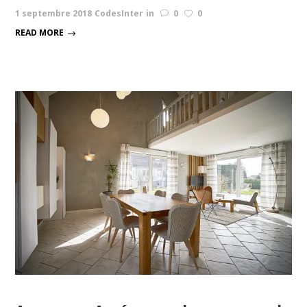
1 septembre 2018
CodesInter
in
0
0
READ MORE